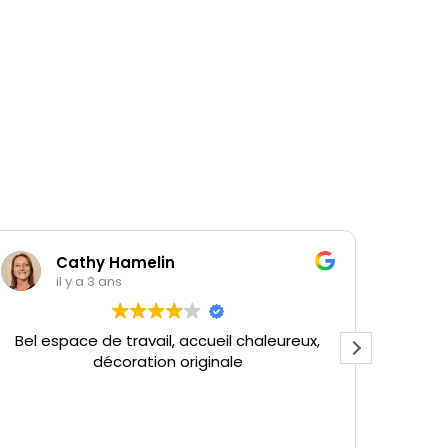
Cathy Hamelin
il y a 3 ans
Bel espace de travail, accueil chaleureux,
Super 
décoration originale
O
Pas
disp