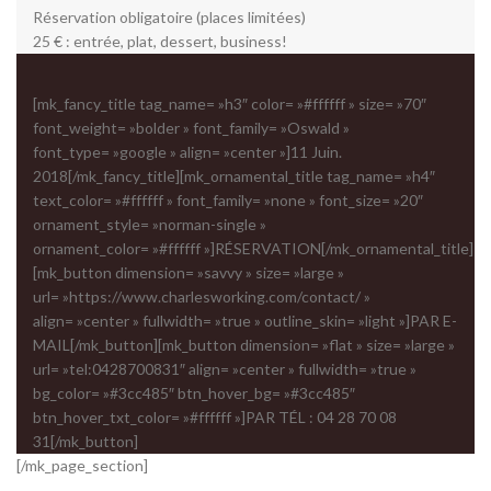
Réservation obligatoire (places limitées)
25 € : entrée, plat, dessert, business!
[mk_fancy_title tag_name= »h3″ color= »#ffffff » size= »70″
font_weight= »bolder » font_family= »Oswald »
font_type= »google » align= »center »]11 Juin.
2018[/mk_fancy_title][mk_ornamental_title tag_name= »h4″
text_color= »#ffffff » font_family= »none » font_size= »20″
ornament_style= »norman-single »
ornament_color= »#ffffff »]RÉSERVATION[/mk_ornamental_title]
[mk_button dimension= »savvy » size= »large »
url= »https://www.charlesworking.com/contact/ »
align= »center » fullwidth= »true » outline_skin= »light »]PAR E-
MAIL[/mk_button][mk_button dimension= »flat » size= »large »
url= »tel:0428700831″ align= »center » fullwidth= »true »
bg_color= »#3cc485″ btn_hover_bg= »#3cc485″
btn_hover_txt_color= »#ffffff »]PAR TÉL : 04 28 70 08
31[/mk_button]
[/mk_page_section]