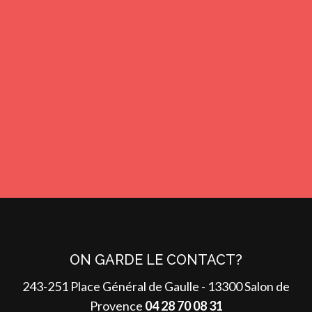
Nous vous aidons à vous constituer un patrimoine en accord
avec vos projets et votre vision.
IMMOBILIER
Envie d’acheter le bien idéal ou de vendre rapidement au
ON GARDE LE CONTACT?
meilleur prix ? Vous êtes au bon endroit !
243-251 Place Général de Gaulle - 13300 Salon de
Provence
04 28 70 08 31