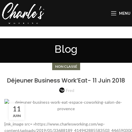
MENU
Blog
NON CLASSÉ
Déjeuner Business Work’Eat- 11 Juin 2018
Fred
11
JUIN
[mk_image src= »https://www.charlesworking.com/wp-
content/uploads/2019/01/33688189_414942885583503_446590300