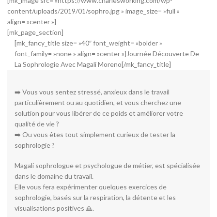
[mk_image src= »https://www.charlesworking.com/wp-
content/uploads/2019/01/sophro.jpg » image_size= »full »
align= »center »]
[mk_page_section]
[mk_fancy_title size= »40″ font_weight= »bolder »
font_family= »none » align= »center »]Journée Découverte De
La Sophrologie Avec Magali Moreno[/mk_fancy_title]
➡️ Vous vous sentez stressé, anxieux dans le travail
particulièrement ou au quotidien, et vous cherchez une
solution pour vous libérer de ce poids et améliorer votre
qualité de vie ?
➡️ Ou vous êtes tout simplement curieux de tester la
sophrologie ?
Magali sophrologue et psychologue de métier, est spécialisée
dans le domaine du travail.
Elle vous fera expérimenter quelques exercices de
sophrologie, basés sur la respiration, la détente et les
visualisations positives 🙏.