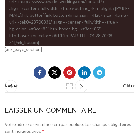
url= »https://www.charlesworking.com/contact/ »
align= »center » fullwidth= »true » outline_skin= »light »]PAR E-
MAIL[/mk_button][mk_button dimension= »flat » size= »large »
url= »tel:0428700831″ align= »center » fullwidth= »true »
bg_color= »#3cc485″ btn_hover_bg= »#3cc485″
btn_hover_txt_color= »#ffffff »]PAR TÉL : 04 28 70 08
31[/mk_button]
[/mk_page_section]
Newer
Older
LAISSER UN COMMENTAIRE
Votre adresse e-mail ne sera pas publiée.
Les champs obligatoires
*
sont indiqués avec