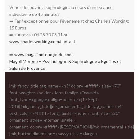
Venez découvrir la sophrologie au cours d’une séance
individuelle de 45 minutes.
➡️ Tarif exceptionnel pour l’événement chez Charle’s Working:
15 Euros
➡️ sur rdv au 04 28 70 08 31 ou
www.charlesworking.com/contact
➡️
www.magalimoreno.jimdo.com
Magali Moreno – Psychologue & Sophrologue à Eguilles et
Salon de Provence
[mk_fancy_title tag_name= »h3″ color= »#ffffff » size= »70″
font_weight= »bolder » font_family= »Oswald »
font_type= »google » align= »center »]17 Sept.
2018[/mk_fancy_title][mk_ornamental_title tag_name= »h4″
text_color= »#ffffff » font_family= »none » font_size= »20″
ornament_style= »norman-single »
ornament_color= »#ffffff »]RÉSERVATION[/mk_ornamental_title]
[mk_button dimension= »savvy » size= »large »